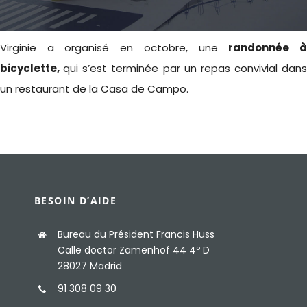
Sites d’intérêt
Virginie a organisé en octobre, une
randonnée 
bicyclette,
qui s’est terminée par un repas convivial dan
Adhérer à l’UFE
un restaurant de la Casa de Campo.
BESOIN D’AIDE
Bureau du Président Francis Huss
Calle doctor Zamenhof 44 4º D
28027 Madrid
91 308 09 30