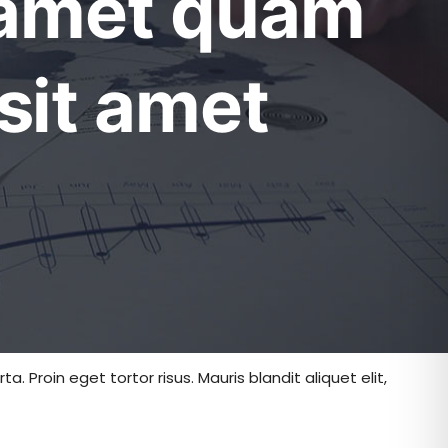
 amet quam
sit amet
Proin eget tortor risus. Mauris blandit aliquet elit,