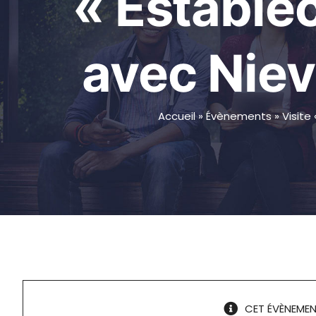
« Estable
avec Niev
Accueil
»
Évènements
»
Visite
CET ÉVÈNEMEN