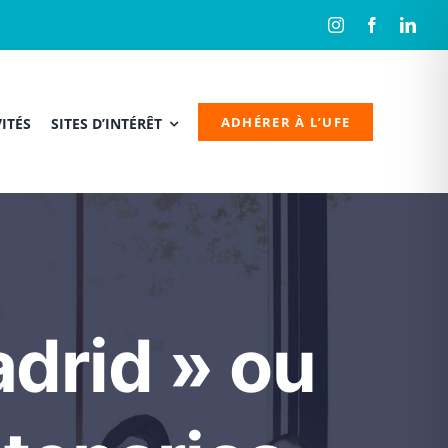
ADHÉRER À L’UFE
ITÉS
SITES D’INTÉRÊT
adrid » ou