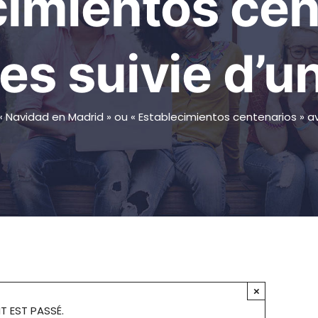
cimientos cen
es suivie d’u
 « Navidad en Madrid » ou « Establecimientos centenarios » a
×
T EST PASSÉ.