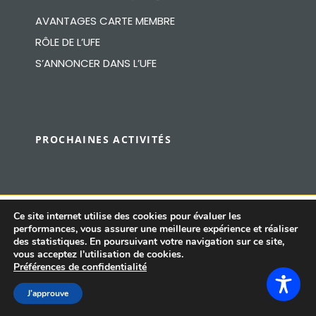
AVANTAGES CARTE MEMBRE
RÔLE DE L’UFE
S’ANNONCER DANS L’UFE
PROCHAINES ACTIVITÉS
Ce site internet utilise des cookies pour évaluer les
performances, vous assurer une meilleure expérience et réaliser
© UFE Espagne 2026, Créé par
LVS2, Agence de
des statistiques. En poursuivant votre navigation sur ce site,
Marketing online et Compliance Technologique
vous acceptez l'utilisation de cookies.
Préférences de confidentialité
Note légale
|
Politique de confidentialité
|
J’approuve
Politique de cookies